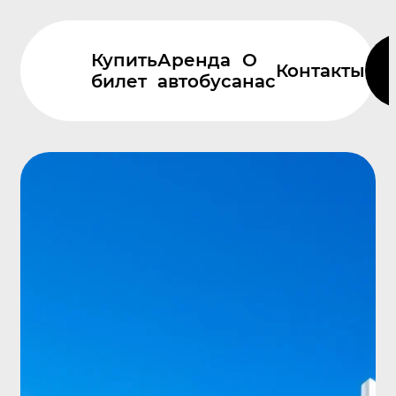
Купить
Аренда
О
Контакты
билет
автобуса
нас