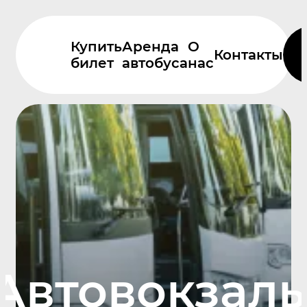
Купить
Аренда
О
Контакты
билет
автобуса
нас
Автовокзал